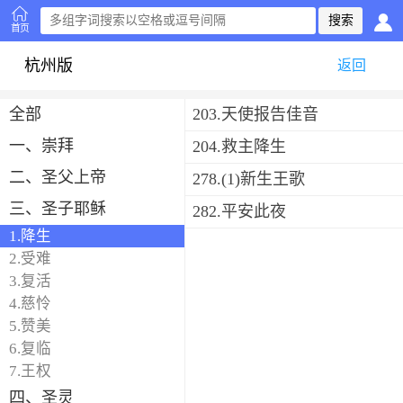
首页
杭州版
返回
全部
203.天使报告佳音
一、崇拜
204.救主降生
二、圣父上帝
278.(1)新生王歌
三、圣子耶稣
282.平安此夜
1.降生
2.受难
3.复活
4.慈怜
5.赞美
6.复临
7.王权
四、圣灵