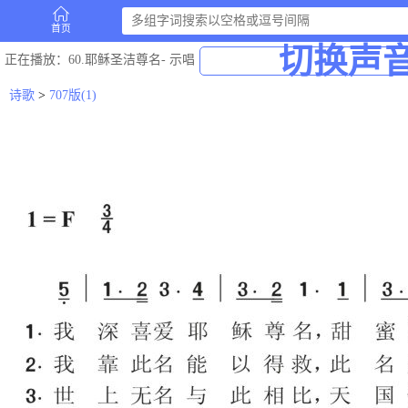
首页
切换声
正在播放
：60.耶稣圣洁尊名-
示唱
诗歌
>
707版(1)