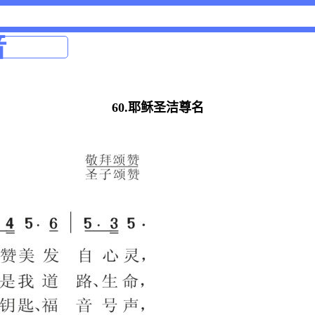
音
60.耶稣圣洁尊名