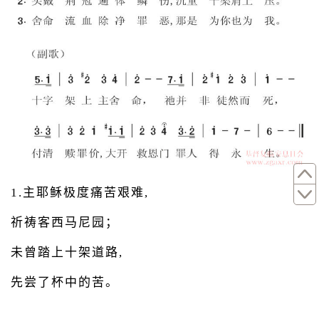
1.主耶稣极度痛苦艰难,
祈祷客西马尼园；
未曾踏上十架道路,
先尝了杯中的苦。