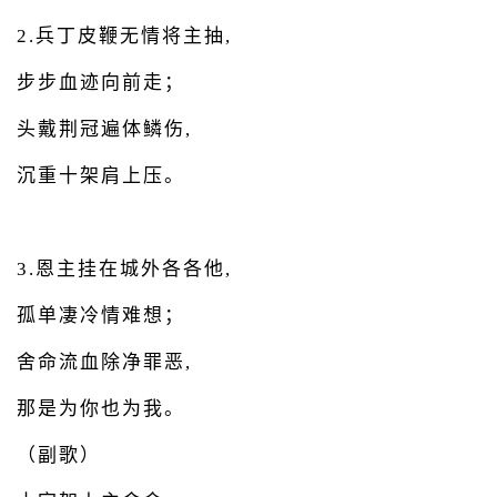
2.兵丁皮鞭无情将主抽,
步步血迹向前走；
头戴荆冠遍体鳞伤,
沉重十架肩上压。
3.恩主挂在城外各各他,
孤单凄冷情难想；
舍命流血除净罪恶,
那是为你也为我。
（副歌）