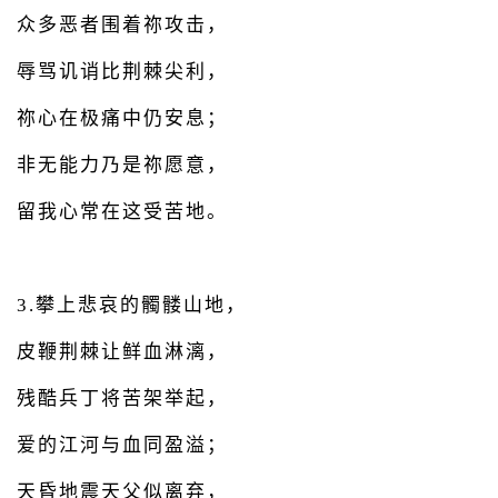
众多恶者围着祢攻击，
辱骂讥诮比荆棘尖利，
祢心在极痛中仍安息；
非无能力乃是祢愿意，
留我心常在这受苦地。
3.攀上悲哀的髑髅山地，
皮鞭荆棘让鲜血淋漓，
残酷兵丁将苦架举起，
爱的江河与血同盈溢；
天昏地震天父似离弃，