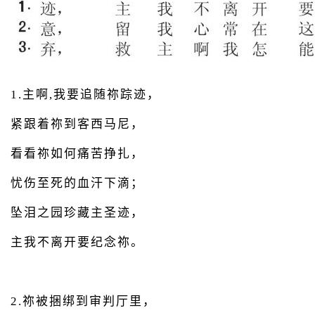
1.主啊,我要追随祢踪迹，
紧跟着祢到客西马尼，
看看祢如何痛苦挣扎，
忧伤至死的血汗下滴；
坠泪之园珍藏主圣迹，
主我不离开要纪念祢。
2.祢被捆绑到审判厅里，