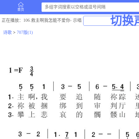
首页
切换
正在播放
：106.救主啊我怎能不爱你-
示唱
诗歌
>
707版(1)