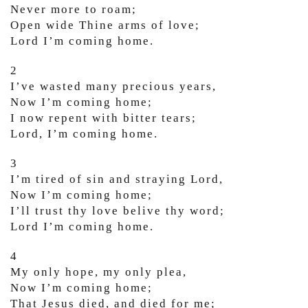
Never more to roam;
Open wide Thine arms of love;
Lord I’m coming home.
2
I’ve wasted many precious years,
Now I’m coming home;
I now repent with bitter tears;
Lord, I’m coming home.
3
I’m tired of sin and straying Lord,
Now I’m coming home;
I’ll trust thy love belive thy word;
Lord I’m coming home.
4
My only hope, my only plea,
Now I’m coming home;
That Jesus died, and died for me;