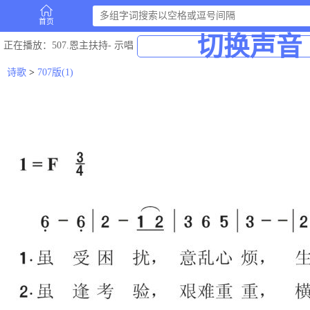
首页
切换声音
正在播放
：507.恩主扶持-
示唱
诗歌
>
707版(1)