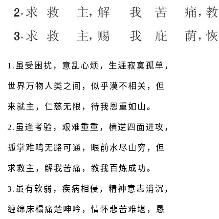
1.虽受困扰，意乱心烦，生涯寂寞孤单，
世界万物人类之间，似乎漠不相关，但
来就主，仁慈无限，待我恩重如山。
2.虽逢考验，艰难重重，横逆四面进攻，
孤掌难鸣无路可通，眼前水尽山穷，但
求救主，解我苦痛，教我百炼成功。
3.虽有软弱，疾病相侵，精神意志消沉，
缠绵床榻痛楚呻吟，情怀悲苦难堪，恳