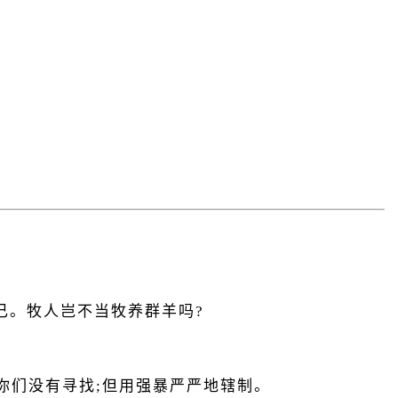
己。牧人岂不当牧养群羊吗?
你们没有寻找;但用强暴严严地辖制。