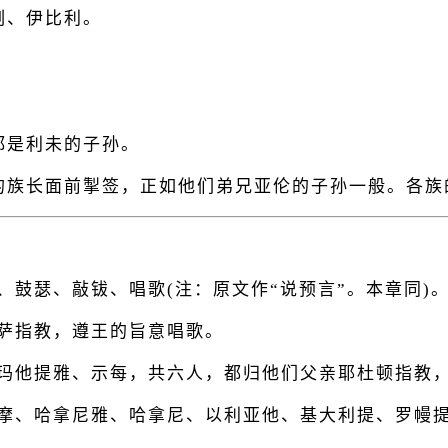
刻、伊比利。
都是利未的子孙。
的族长面前掣签，正如他们弟兄亚伦的子孙一般。各族
、鼓瑟、敲钹、唱歌(注：原文作“说预言”。本章同)
萨指教，遵王的旨意唱歌。
、玛他提雅、示每，共六人，都归他们父亲耶杜顿指教
利摩、哈拿尼雅、哈拿尼、以利亚他、基大利提、罗幔