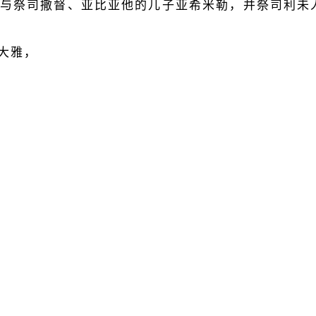
，与祭司撒督、亚比亚他的儿子亚希米勒，并祭司利未
大雅，