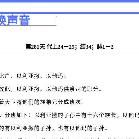
换声音
第281天 代上24－25；结34；腓1－2
比户、以利亚撒、以他玛。
故此，以利亚撒、以他玛供祭司的职分。
着大卫将他们的族弟兄分成班次。
多。分班如下：以利亚撒的子孙中有十六个族长，以他
的有以利亚撒的子孙，也有以他玛的子孙。