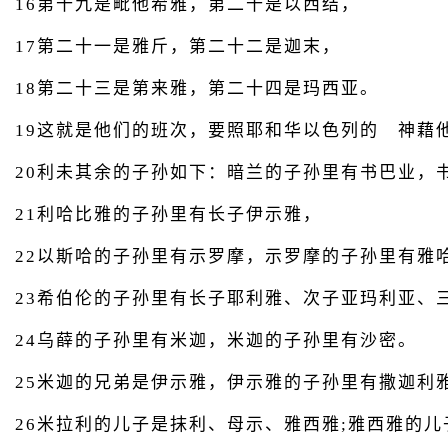
16第十九是毗他希雅，第二十是以西结，
17第二十一是雅斤，第二十二是迦末，
18第二十三是第来雅，第二十四是玛西亚。
19这就是他们的班次，要照耶和华以色列的 神藉
20利未其余的子孙如下：暗兰的子孙里有书巴业，
21利哈比雅的子孙里有长子伊示雅，
22以斯哈的子孙里有示罗摩，示罗摩的子孙里有雅
23希伯伦的子孙里有长子耶利雅、次子亚玛利亚、
24乌薛的子孙里有米迦，米迦的子孙里有沙密。
25米迦的兄弟是伊示雅，伊示雅的子孙里有撒迦利
26米拉利的儿子是抹利、母示、雅西雅;雅西雅的儿