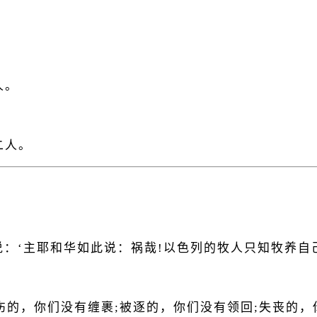
。
人。
。
二人。
说：‘主耶和华如此说：祸哉!以色列的牧人只知牧养自
伤的，你们没有缠裹;被逐的，你们没有领回;失丧的，