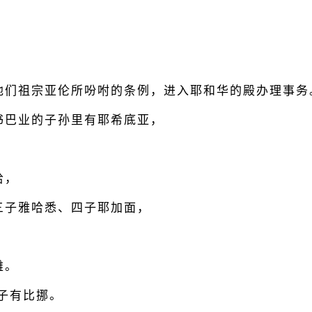
他们祖宗亚伦所吩咐的条例，进入耶和华的殿办理事务
书巴业的子孙里有耶希底亚，
哈，
三子雅哈悉、四子耶加面，
雅。
子有比挪。