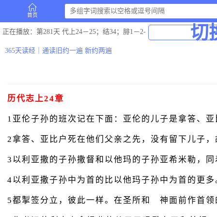
首页
切
正在播放
：第281天 代上24－25；结34；腓1－2-
365天读经｜通读旧约一遍 新约两遍
历代志上24章
1亚伦子孙的班次记在下面：亚伦的儿子是拿答、亚
2拿答、亚比户死在他们父亲之先，没有留下儿子，
3以利亚撒的子孙撒督和以他玛的子孙亚希米勒，同
4以利亚撒子孙中为首的比以他玛子孙中为首的更
5都掣签分立，彼此一样。在圣所和 神面前作首领