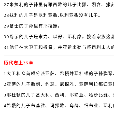
27米拉利的子孙里有雅西雅的儿子比挪、朔含、撒
28抹利的儿子是以利亚撒;以利亚撒没有儿子。
29基士的子孙里有耶拉篾。
30母示的儿子是末力、以得、耶利摩。按着宗族这
31他们在大卫王和撒督，并亚希米勒与祭司利未人
历代志上25章
1大卫和众首领分派亚萨、希幔并耶杜顿的子孙弹琴
2亚萨的儿子撒刻、约瑟、尼探雅、亚萨利拉都归亚
3耶杜顿的儿子基大利、西利、耶筛亚、哈沙比雅
4希幔的儿子布基雅、玛探雅、乌薛、细布业、耶