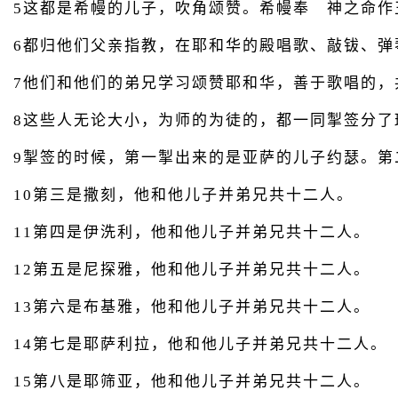
5这都是希幔的儿子，吹角颂赞。希幔奉 神之命作
6都归他们父亲指教，在耶和华的殿唱歌、敲钹、
7他们和他们的弟兄学习颂赞耶和华，善于歌唱的，
8这些人无论大小，为师的为徒的，都一同掣签分了
9掣签的时候，第一掣出来的是亚萨的儿子约瑟。第
10第三是撒刻，他和他儿子并弟兄共十二人。
11第四是伊洗利，他和他儿子并弟兄共十二人。
12第五是尼探雅，他和他儿子并弟兄共十二人。
13第六是布基雅，他和他儿子并弟兄共十二人。
14第七是耶萨利拉，他和他儿子并弟兄共十二人。
15第八是耶筛亚，他和他儿子并弟兄共十二人。