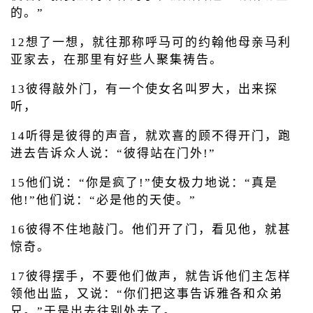
的。”
12想了一想，就往那称呼马可的约翰他母亲马利
亚家去，在那里有好些人聚集祷告。
13彼得敲外门，有一个使女名叫罗大，出来探
听，
14听得是彼得的声音，就欢喜的顾不得开门，跑
进去告诉众人说：“彼得站在门外!”
15他们说：“你是疯了!”使女极力地说：“真是
他!”他们说：“必是他的天使。”
16彼得不住地敲门。他们开了门，看见他，就甚
惊奇。
17彼得摆手，不要他们做声，就告诉他们主怎样
领他出监，又说：“你们把这事告诉雅各和众弟
兄。”于是出去往别处去了。