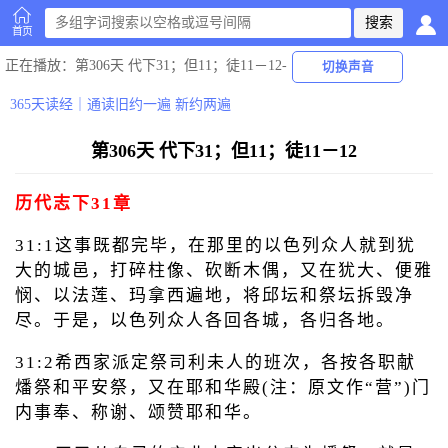
首页
正在播放
：第306天 代下31；但11；徒11－12-
切换声音
365天读经｜通读旧约一遍 新约两遍
第306天 代下31；但11；徒11－12
历代志下31章
31:1这事既都完毕，在那里的以色列众人就到犹
大的城邑，打碎柱像、砍断木偶，又在犹大、便雅
悯、以法莲、玛拿西遍地，将邱坛和祭坛拆毁净
尽。于是，以色列众人各回各城，各归各地。
31:2希西家派定祭司利未人的班次，各按各职献
燔祭和平安祭，又在耶和华殿(注：原文作“营”)门
内事奉、称谢、颂赞耶和华。