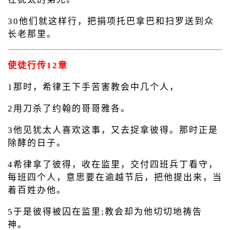
30他们就这样行，把捐项托巴拿巴和扫罗送到众
长老那里。
使徒行传12章
1那时，希律王下手苦害教会中几个人，
2用刀杀了约翰的哥哥雅各。
3他见犹太人喜欢这事，又去捉拿彼得。那时正是
除酵的日子。
4希律拿了彼得，收在监里，交付四班兵丁看守，
每班四个人，意思要在逾越节后，把他提出来，当
着百姓办他。
5于是彼得被囚在监里;教会却为他切切地祷告
神。