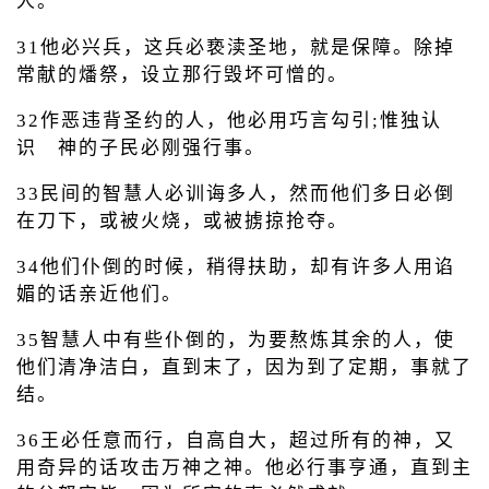
人。
31他必兴兵，这兵必亵渎圣地，就是保障。除掉
常献的燔祭，设立那行毁坏可憎的。
32作恶违背圣约的人，他必用巧言勾引;惟独认
识 神的子民必刚强行事。
33民间的智慧人必训诲多人，然而他们多日必倒
在刀下，或被火烧，或被掳掠抢夺。
34他们仆倒的时候，稍得扶助，却有许多人用谄
媚的话亲近他们。
35智慧人中有些仆倒的，为要熬炼其余的人，使
他们清净洁白，直到末了，因为到了定期，事就了
结。
36王必任意而行，自高自大，超过所有的神，又
用奇异的话攻击万神之神。他必行事亨通，直到主