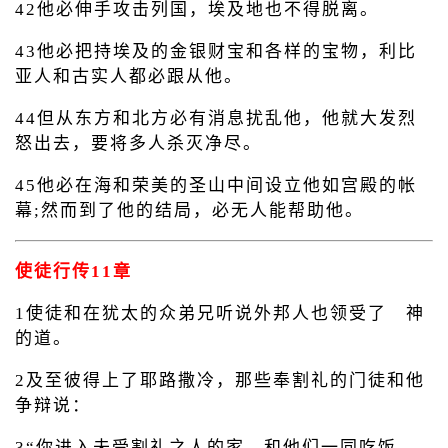
42他必伸手攻击列国，埃及地也不得脱离。
43他必把持埃及的金银财宝和各样的宝物，利比
亚人和古实人都必跟从他。
44但从东方和北方必有消息扰乱他，他就大发烈
怒出去，要将多人杀灭净尽。
45他必在海和荣美的圣山中间设立他如宫殿的帐
幕;然而到了他的结局，必无人能帮助他。
使徒行传11章
1使徒和在犹太的众弟兄听说外邦人也领受了 神
的道。
2及至彼得上了耶路撒冷，那些奉割礼的门徒和他
争辩说：
3“你进入未受割礼之人的家，和他们一同吃饭