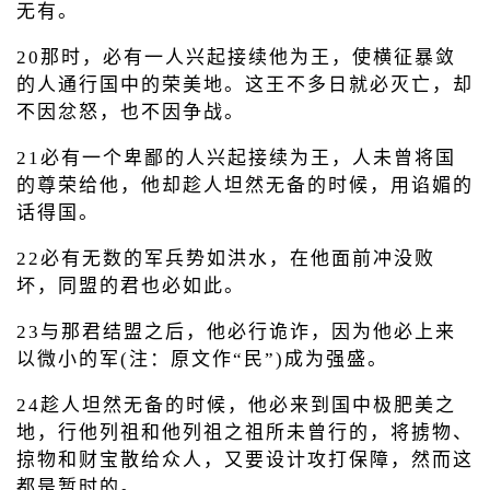
无有。
20那时，必有一人兴起接续他为王，使横征暴敛
的人通行国中的荣美地。这王不多日就必灭亡，却
不因忿怒，也不因争战。
21必有一个卑鄙的人兴起接续为王，人未曾将国
的尊荣给他，他却趁人坦然无备的时候，用谄媚的
话得国。
22必有无数的军兵势如洪水，在他面前冲没败
坏，同盟的君也必如此。
23与那君结盟之后，他必行诡诈，因为他必上来
以微小的军(注：原文作“民”)成为强盛。
24趁人坦然无备的时候，他必来到国中极肥美之
地，行他列祖和他列祖之祖所未曾行的，将掳物、
掠物和财宝散给众人，又要设计攻打保障，然而这
都是暂时的。