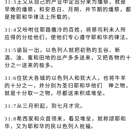
31:3王又从自己的产业中定出分来为燔祭，就是
早晚的燔祭，和安息日、月朔、并节期的燔祭，都
是按耶和华律法上所载的。
31:4又吩咐住耶路撒冷的百姓，将祭司利未人所
应得的分给他们，使他们专心遵守耶和华的律法。
31:5谕旨一出，以色列人就把初熟的五谷、新
酒、油、蜜和田地的出产多多送来，又把各物的十
分之一送来的极多。
31:6住犹大各城的以色列人和犹大人，也将牛羊
的十分之一，并分别为圣归耶和华他们 神之物，
就是十分取一之物，尽都送来积成堆垒。
31:7从三月积起，到七月才完。
31:8希西家和众首领来，看见堆垒，就称颂耶和
华，又为耶和华的民以色列人祝福。