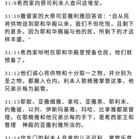
31:9希西家向祭司利未人查问这堆垒。
31:10撒督家的大祭司亚撒利雅回答说：“自从民
将供物送到耶和华殿以来，我们不但吃饱，且剩下
的甚多。因为耶和华赐福与他的民，所剩下的才这
样丰盛。”
31:11希西家吩咐在耶和华殿里预备仓房，他们就
预备了。
31:12他们诚心将供物和十分取一之物，并分别为
圣之物，都搬入仓内。利未人歌楠雅掌管这事，他
兄弟示每为副管。
31:13耶歇、亚撒细雅、拿哈、亚撒黑、耶利末、
约撒拔、以列、伊斯玛基雅、玛哈、比拿雅都是督
理，在歌楠雅和他兄弟示每的手下，是希西家王和
管理 神殿的亚撒利雅所派的。
31:14守东门的利未人音拿的儿子可利，掌管乐意