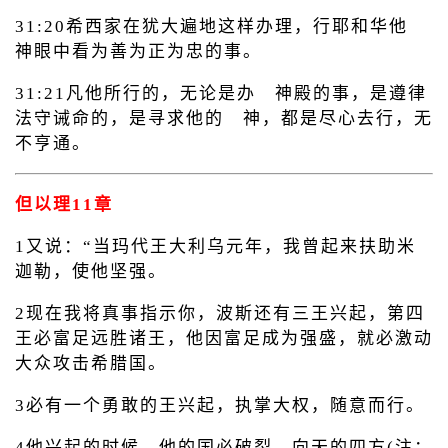
31:20希西家在犹大遍地这样办理，行耶和华他
神眼中看为善为正为忠的事。
31:21凡他所行的，无论是办 神殿的事，是遵律
法守诫命的，是寻求他的 神，都是尽心去行，无
不亨通。
但以理11章
1又说：“当玛代王大利乌元年，我曾起来扶助米
迦勒，使他坚强。
2现在我将真事指示你，波斯还有三王兴起，第四
王必富足远胜诸王，他因富足成为强盛，就必激动
大众攻击希腊国。
3必有一个勇敢的王兴起，执掌大权，随意而行。
4他兴起的时候，他的国必破裂，向天的四方(注：