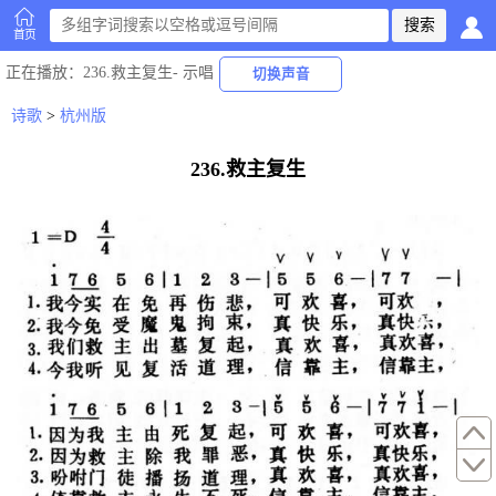
首页
正在播放
：236.救主复生-
示唱
切换声音
诗歌
>
杭州版
236.救主复生