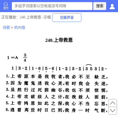
首页
正在播放
：240.上帝救恩-
示唱
切换声音
诗歌
>
杭州版
240.上帝救恩